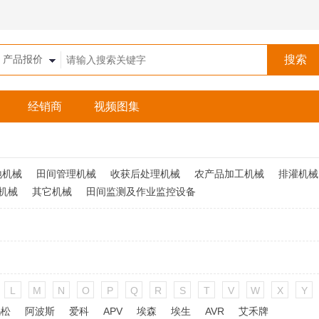
经销商
视频图集
地机械
田间管理机械
收获后处理机械
农产品加工机械
排灌机械
机械
其它机械
田间监测及作业监控设备
L
M
N
O
P
Q
R
S
T
V
W
X
Y
玛松
阿波斯
爱科
APV
埃森
埃生
AVR
艾禾牌