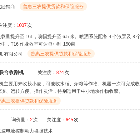
普惠三农提供贷款和保险服务
试经销商
关注度：
1007
次
载量提升至 16L，喷幅提升至 6.5 米。喷洒系统配备 4 个液泵及 8
作业中，T16 作业效率可达每小时 150亩
普惠三农提供贷款和保险服务
机 有限公司
麦联合收割机
关注度：
874
次
收割机主要用来收获小麦，可兼收水稻、杂粮等作物。机器一次可完成
紧凑、运转方便、操作灵活，特别适用于中小地块作物收获。
普惠三农提供贷款和保险服务
询价量：
2
次
关注度：
645
次
三速电液控制动力换挡技术