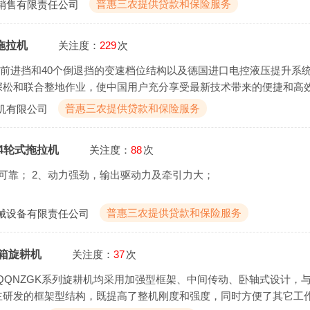
普惠三农提供贷款和保险服务
销售有限责任公司
式拖拉机
关注度：
229
次
个前进挡和40个倒退挡的变速档位结构以及德国进口电控液压提升系
深松和联合整地作业，使中国用户充分享受最新技术带来的便捷和高
普惠三农提供贷款和保险服务
机有限公司
04轮式拖拉机
关注度：
88
次
可靠； 2、动力强劲，输出驱动力及牵引力大；
普惠三农提供贷款和保险服务
械设备有限责任公司
高箱旋耕机
关注度：
37
次
QQNZGK系列旋耕机均采用加强型框架、中间传动、卧轴式设计，
主研发的框架型结构，既提高了整机刚度和强度，同时方便了其它工