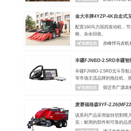
金大丰牌4YZP-4K自走式
配置160马力国四发动机，
粮、杂余回收。
赤峰悍马农机
丰疆FJNBD-2.5RD
丰疆FJNBD-2.5RD
等市场主流品牌的拖拉机、
宿迁市广源农
麦赛福格森9YF-2.26(MF2
该系列产品采用旋转切割喂入
实；耐用的部件和可靠的品