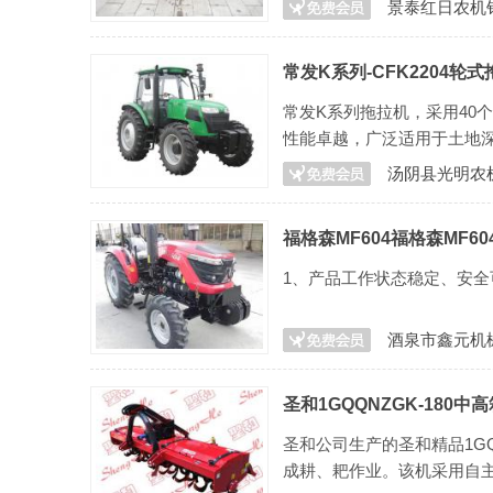
景泰红日农机
常发K系列-CFK2204轮
常发K系列拖拉机，采用40
性能卓越，广泛适用于土地
汤阴县光明农
福格森MF604福格森MF6
1、产品工作状态稳定、安全
酒泉市鑫元机
圣和1GQQNZGK-180中
圣和公司生产的圣和精品1G
成耕、耙作业。该机采用自