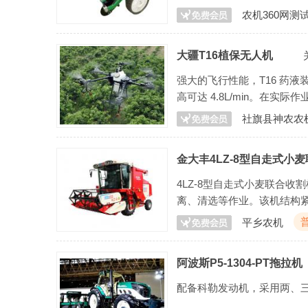
农机360网测
大疆T16植保无人机
强大的飞行性能，T16 药液装
高可达 4.8L/min。在实际
社旗县神农农
金大丰4LZ-8型自走式小
4LZ-8型自走式小麦联合
离、清选等作业。该机结构
平乡农机
阿波斯P5-1304-PT拖拉机
配备科勒发动机，采用两、