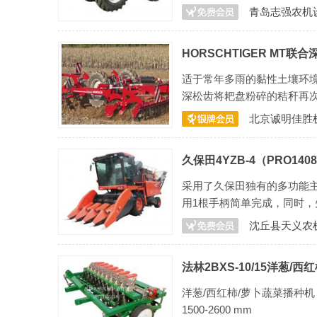
青岛志强农机
HORSCHTIGER MT联
适于常年多雨的黏性土壤环
深松齿将耙盘粉碎的秸秆再
北京诚明佳胜
久保田4YZB-4（PRO14
采用了久保田独有的多功能
用1根手柄简单完成，同时，
沈丘县天义农
法林2BXS-10/15洋葱/
洋葱/西红柿/萝卜蔬菜播种机 
1500-2600 mm