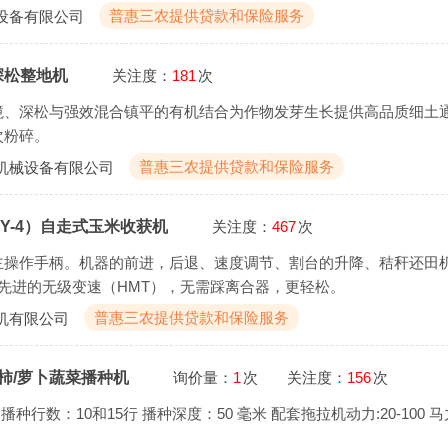
普惠三农提供贷款和保险服务
设备有限公司
合深松整地机
关注度：
181
次
境、深松与强效混合镇平的有机结合为作物发芽生长提供高品质细土
次粉碎。
普惠三农提供贷款和保险服务
机械设备有限公司
08Y-4）自走式玉米收获机
关注度：
467
次
主操作手柄。机器的前进，后退、速度调节、割台的升降、秸秆还田
先进的无级变速（HMT），无需踩离合器，更轻松。
普惠三农提供贷款和保险服务
机有限公司
西红柿/萝卜蔬菜播种机
询价量：
1
次
关注度：
156
次
播种行数：10和15行 播种深度：50 毫米 配套拖拉机动力:20-100 