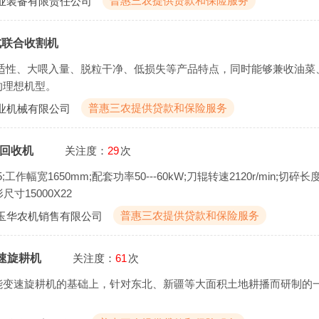
普惠三农提供贷款和保险服务
业装备有限责任公司
式联合收割机
舒适性、大喂入量、脱粒干净、低损失等产品特点，同时能够兼收油菜
的理想机型。
普惠三农提供贷款和保险服务
业机械有限公司
碎回收机
关注度：
29
次
5;工作幅宽1650mm;配套功率50---60kW;刀辊转速2120r/min;切碎长
尺寸15000X22
普惠三农提供贷款和保险服务
玉华农机销售有限公司
变速旋耕机
关注度：
61
次
能变速旋耕机的基础上，针对东北、新疆等大面积土地耕播而研制的