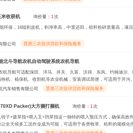
玉米收获机
询价量：
1
次
节能环保，16辊剥皮机，剥净率高，中置还田，秸秆粉碎质量高，液
普惠三农提供贷款和保险服务
有限公司
丰疆智能北斗导航农机自动驾驶系统农机导航
北斗导航农机导航可适配保田、洋马、井关、久富、沃得、东风、约翰迪尔
插秧机、植保机、收割机等农业机械，安装调试简便，可适用于开沟
普惠三农提供贷款和保险服务
机汽车销售有限公司
270XD Packer)大方捆打捆机
询价量：
1
次
转子+拨草指+喂入叉+挡草指这一独特的喂入预压方式，确保高效
质让全天候多工况作业成为可能，可适用于各类牧草、秸秆的规模化