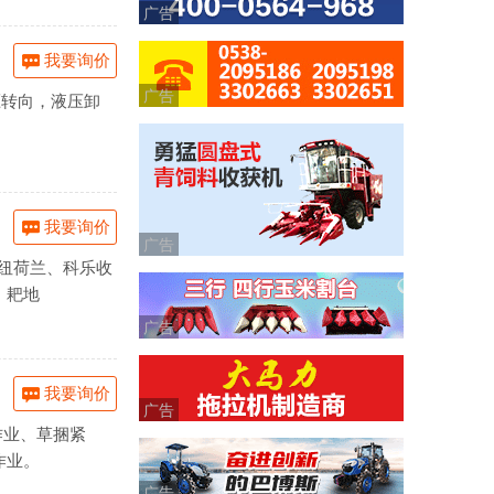
广告
我要询价
广告
压转向，液压卸
我要询价
广告
、纽荷兰、科乐收
、耙地
广告
我要询价
广告
作业、草捆紧
作业。
广告