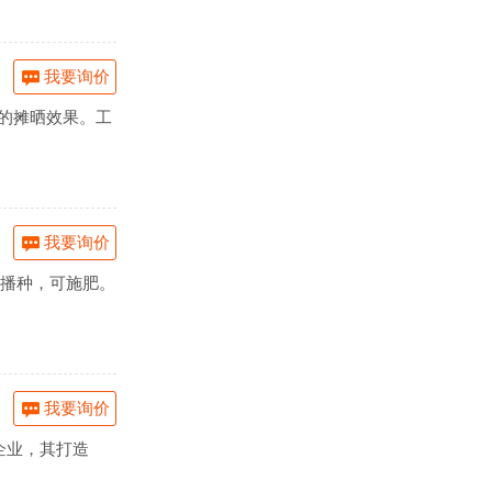
我要询价
佳的摊晒效果。工
我要询价
耕播种，可施肥。
我要询价
企业，其打造