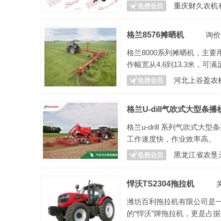
重庆财久农机
格兰8576摊晒机
询价
格兰8000系列摊晒机，主
作幅宽从4.6到13.3米，
河北上谷盈农
格兰U-dill气吹式大型条播
格兰u-drill 系列气吹
工作速度快，作业效率高。
黑龙江省农垦
悍沃TS2304拖拉机
潍坊百利拖拉机有限公司是
的“悍沃”牌拖拉机，更是占