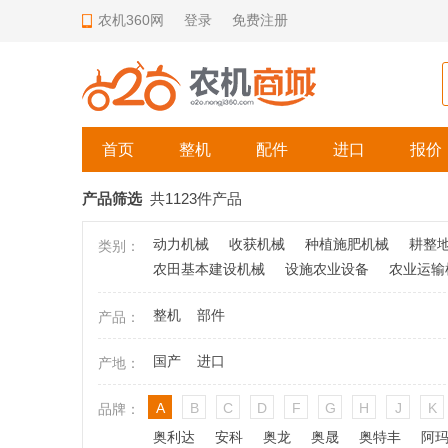
农机360网
登录
免费注册
首页
整机
配件
进口
报价
产品筛选
共1123件产品
动力机械
收获机械
种植施肥机械
耕整
类别：
农田基本建设机械
设施农业设备
农业运输
整机
部件
产品：
国产
进口
产地：
A
B
C
D
F
G
H
J
K
品牌：
奥利达
安科
奥龙
奥晟
奥特丰
阿