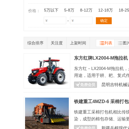
5万以下
5-8万
8-12万
12-18万
18-2
价格：
-
综合排序
关注度
上架时间
列表
图
东方红牌LX2004-M拖拉机
东方红－LX2004-M拖
用途，适用于耕、耙、复式
昆明吉特机械
铁建重工4MZD-6 采棉打
铁建重工采棉打包机相比传
染，成型的棉包存储、运输
新疆兵棉现代