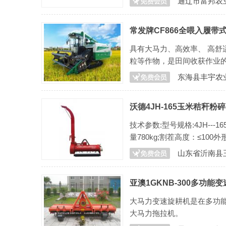
通辽市富邦农
常发牌CF866全喂入履带
具有大马力、高效率、 高
粒等作物，是田间收获作业
东海县丰宇农
沃德4JH-165玉米秸秆粉
技术参数:型号规格:4JH---16
量780kg;割茬高度：≤100外形
山东省沂南县
亚澳1GKNB-300多功能
大马力变速旋耕机是在多功
大马力拖拉机。