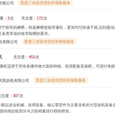
普惠三农提供贷款和保险服务
有限公司
量：
3
次
关注度：
172
次
要用于牧草的摊晒，快速摊晒使牧草蓬松，更加均匀快速干燥,达到最
可满足各类草场对牧草晾晒的要求。
普惠三农提供贷款和保险服务
机有限公司
机
关注度：
453
次
式大型条播机适用于所有条播作物大面积种植。前排配备高速耙，可进行免
普惠三农提供贷款和保险服务
天阳农机有限公司
关注度：
307
次
一家以农业机械、农用装备、核心零部件为主要业务的大型农机装备
据国内拖拉机部分马力段销量排行榜的榜首。