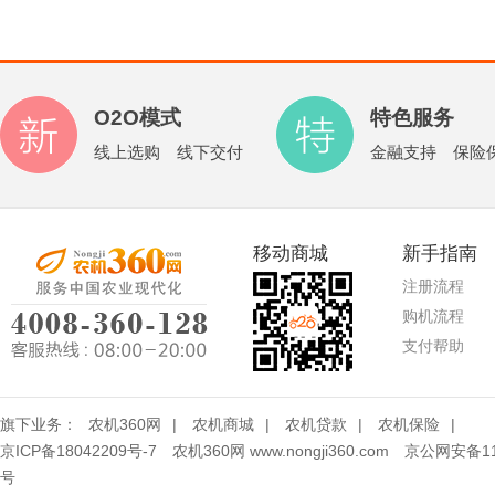
O2O模式
特色服务
线上选购 线下交付
金融支持 保险
移动商城
新手指南
注册流程
购机流程
支付帮助
旗下业务：
农机360网
|
农机商城
|
农机贷款
|
农机保险
|
京ICP备18042209号-7
农机360网 www.nongji360.com
京公网安备110
号