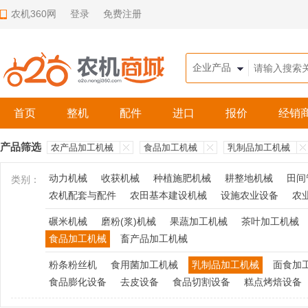
农机360网
登录
免费注册
首页
整机
配件
进口
报价
经销
产品筛选
农产品加工机械
食品加工机械
乳制品加工机械
动力机械
收获机械
种植施肥机械
耕整地机械
田间
类别：
农机配套与配件
农田基本建设机械
设施农业设备
农
碾米机械
磨粉(浆)机械
果蔬加工机械
茶叶加工机械
食品加工机械
畜产品加工机械
粉条粉丝机
食用菌加工机械
乳制品加工机械
面食加
食品膨化设备
去皮设备
食品切割设备
糕点烤焙设备