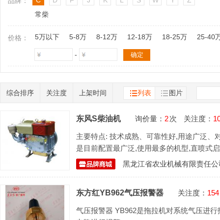
C
D
F
J
K
L
S
W
Y
Z
品牌：
常柴
5万以下
5-8万
8-12万
12-18万
18-25万
25-40
价格：
-
综合排序
关注度
上架时间
列表
图片
东风S柴油机
询价量：
2
次
关注度：
1
主要特点: 技术成熟、可靠性好,用途广泛、
是目前配置最广泛,使用最多的机型,直喷式启动
择. 主要用途: 小型拖
黑龙江省农业机械有限责任公
东方红YB962气压报警器
关注度：
154
气压报警器 YB962是拖拉机对系统气压进行