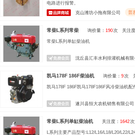
电路进行报警。
普
克山潍坊小拖有限公司
常柴L系列常柴
询价量：
190
次
关注
常柴L系列单缸柴油机
沈丘县汇丰水利排灌机械有限
凯马178F 186F柴油机
询价量：
9
次
凯马178F 186F凯马178F186F风冷柴油机配
遂川县恒大农机销售有限公司
常柴L系列单缸柴油机
关注度：
1642
次
L系列主要产品型号:L12/L16/L18/L20/L22/