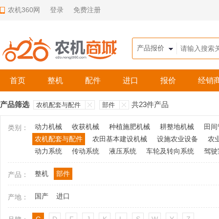
农机360网
登录
免费注册
首页
整机
配件
进口
报价
经销
产品筛选
共23件产品
农机配套与配件
部件
动力机械
收获机械
种植施肥机械
耕整地机械
田间
类别：
农机配套与配件
农田基本建设机械
设施农业设备
农
动力系统
传动系统
液压系统
车轮及转向系统
驾驶
整机
部件
产品：
国产
进口
产地：