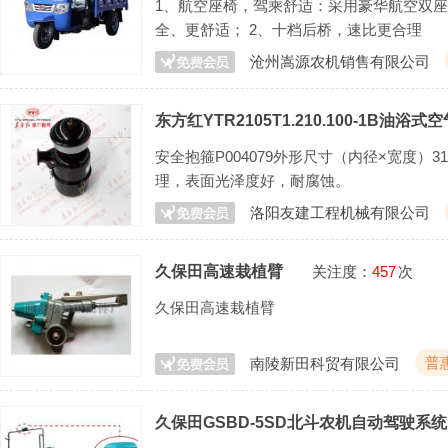
1、航空座椅，驾乘舒适：采用豪华航空双
全、更舒适； 2、十档后桥，速比更合理
沧州嵩源农机销售有限公司
东方红YTR2105T1.210.100-1B油浴
安全抱箍P004079外形尺寸（内径×宽度）31
理，表面光泽度好，耐腐蚀。
洛阳友建工程机械有限公司
久保田高速栽植臂
关注度：
457
次
久保田高速栽植臂
普
南陵新田科贸有限公司
久保田GSBD-5SD北斗农机自动驾驶系统