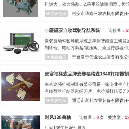
扭矩大，动力强劲。2.采用双油路润滑，齿
吉安市华鑫三农农机有限责任
丰疆疆驭自动驾驶导航系统
询价量：
6
疆驭自动驾驶导航系统是丰疆智能自主研发的
制终端、电动方向盘/液压阀、角度传感器
机、植保机等多种机型。
宁夏常宁伟业农业装备有限公
麦塞福格森品牌麦赛福格森1840打结器
南京途强机械制造有限公司是一家专业生产
有纽荷兰打结器割绳刀片、克拉斯打结器刀
森多夫打结器刀片
通辽市富邦农业装备有限责任
时风138曲轴
询价量：
9
次
关注度：
9
时风138优质配件批发