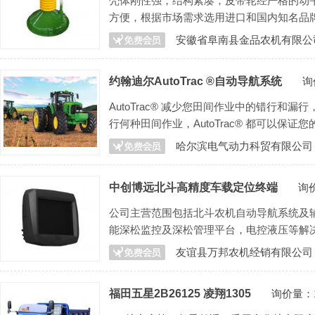
壳体刚性强，结构紧凑，皮带轮经严格的动
方便，根据市场需求选用进口和国内知名品
安徽省阜南县金品农机有限公
约翰迪尔AutoTrac ®自动导航系统
询
AutoTrac® 减少您田间作业中的错行和
行何种田间作业，AutoTrac® 都可以保
哈尔滨电气动力科贸有限公司
中创博远北斗高精度车载定位终端
询
公司主营范围包括北斗农机自动导航系统及
能深松监控及深松管理平台，电控液压等解决
友谊县万邦农机经销有限公司
福田五星2B26125 凌翔1305
询价量：