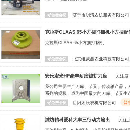
济宁市明清农机服务有限公司
克拉斯CLAAS 65小方捆打捆机小方捆配
克拉斯CLAAS 65小方捆打捆机
北京维蒙鑫农业科技有限公司
安氏宏光HF豪丰耐磨旋耕刀座
关注度
我公司主要生产刀库、节叉、传动轴产品，刀
系列的规模，成为中国最大的刀库、节叉生
普
岳阳湘沃农机有限公司
潍坊精科爱科大丰三行动力输出
关注