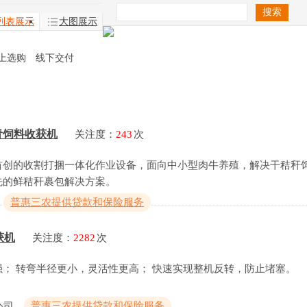
列表展示
大图展示
上选购 线下交付
式青饲料收获机
关注度：
243
次
内首创的收割打捆一体化作业设备，面向中小型肉牛养殖，解决干秸秆
先的鲜秸秆裹包解决方案。
普惠三农提供贷款和保险服务
获机
关注度：
2282
次
； 转弯半径更小，灵活性更高； 快速实现整机反转，防止堵塞。
普惠三农提供贷款和保险服务
公司