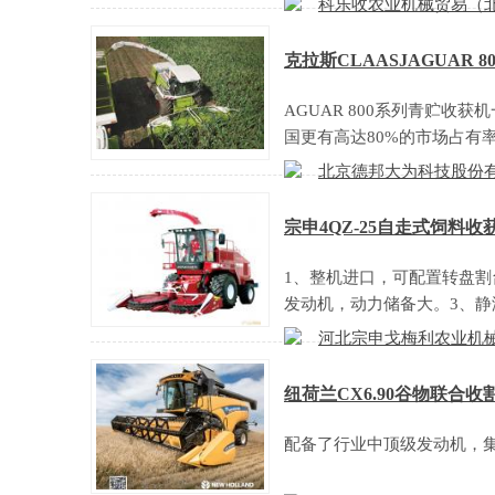
科乐收农业机械贸易（
克拉斯CLAASJAGUAR
AGUAR 800系列青贮
国更有高达80%的市场占有
北京德邦大为科技股份
宗申4QZ-25自走式饲料收
1、整机进口，可配置转盘割
发动机，动力储备大。3、
河北宗申戈梅利农业机
纽荷兰CX6.90谷物联合收
配备了行业中顶级发动机，