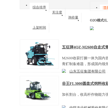
综合排序
关注度
询价量
O2O模式
线
上架时间
五征牌4QZ-M2600自走
M2600收获打捆一体为国
青贮制备难题，形成国内领
山东五征集团有限公司
谷王FL3000圆盘式饲料收
加长割台，收高杆作物能力强
中联农业机械股份有限