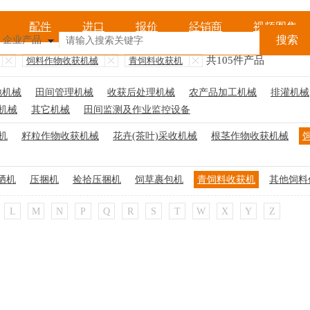
配件
进口
报价
经销商
视频图集
共105件产品
饲料作物收获机械
青饲料收获机
地机械
田间管理机械
收获后处理机械
农产品加工机械
排灌机械
机械
其它机械
田间监测及作业监控设备
机
籽粒作物收获机械
花卉(茶叶)采收机械
根茎作物收获机械
晒机
压捆机
捡拾压捆机
饲草裹包机
青饲料收获机
其他饲料
L
M
N
P
Q
R
S
T
W
X
Y
Z