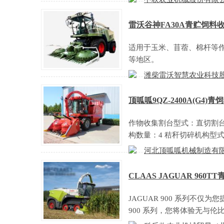
雷沃谷神FA30A青贮饲料
适用于玉米、苜蓿、棉杆等
等地区。
潍柴雷沃智慧农业科技
顶呱呱9QZ-2400A(G4)
作物收集割台型式：直切割台
构数量：4 秸秆切碎机构型
河北顶呱呱机械制造有
CLAAS JAGUAR 960T
JAGUAR 900 系列不
900 系列，您将体验无与伦