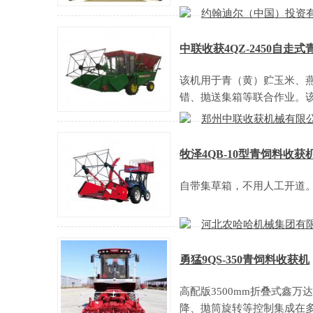
约翰迪尔（中国）投资
中联收获4QZ-2450自走式
该机用于青（黄）贮玉米、
错、抛送集箱等联合作业。
郑州中联收获机械有限
牧泽4QB-10型青饲料收获
自带集草箱，不用人工开道
河北农哈哈机械集团有
勇猛9QS-350青饲料收获机
高配版3500mm折叠式鑫
降、拋筒旋转等控制集成在