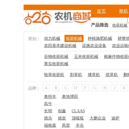
首页
整机
产品筛选
收获机械
动力机械
收获机械
种植施肥机械
耕整
类别：
农田基本建设机械
设施农业设备
农业运输
谷物收获机械
玉米收获机械
棉麻作物收获
果实收获机械
牧草收获机
割草机
搂草机
抓草机
翻
A
B
C
D
F
G
H
J
K
品牌：
奥特丰
奥地博田
犇牛
长明
创鑫
CLAAS
德乐
德农
顶呱呱
大鹏众业
迪萨
福格森
风雷
丰合