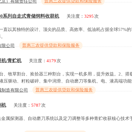
普惠三农提供贷款和保险服务
北京）有限责任公司
 800系列自走式青储饲料收获机
关注度：
3295
次
收获机一直以其独特的设计、顶尖的品质、高效率、低油耗占据全球57%
率。
普惠三农提供贷款和保险服务
有限公司
获机/青贮机
关注度：
4179
次
台、牧草割台、捡拾器三种割台，实现一机多用，提升效益。2、搭载
静液压驱动、籽粒破碎、集中润滑、自动磨刀等集机、电、液高端功能
普惠三农提供贷款和保险服务
械制造有限公司
割机
关注度：
5787
次
集金属探测器、自动磨刀系统以及定刀调整等多种青贮收获核心技术