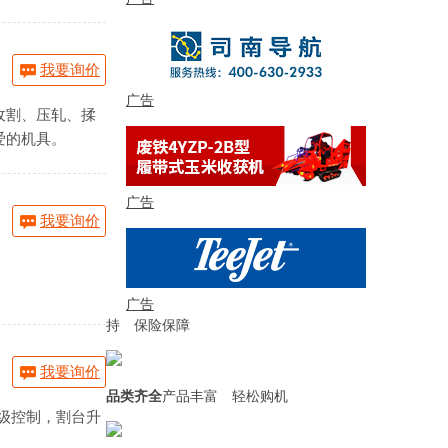
我要询价
广告
收割、压轧、揉
爱的机具。
广告
我要询价
广告
持 保险保障
我要询价
品类齐全
产品丰富 轻松购机
无级控制，割台升