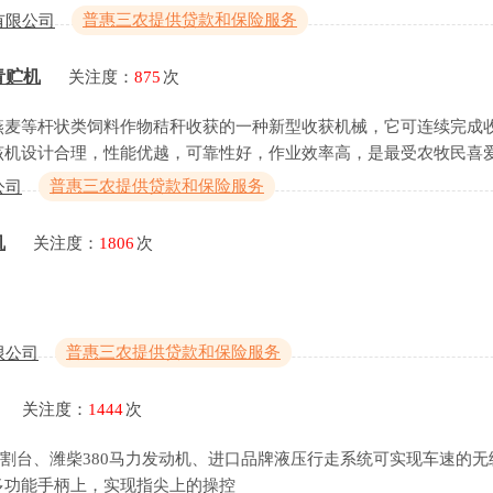
普惠三农提供贷款和保险服务
有限公司
青贮机
关注度：
875
次
燕麦等杆状类饲料作物秸秆收获的一种新型收获机械，它可连续完成
该机设计合理，性能优越，可靠性好，作业效率高，是最受农牧民喜
普惠三农提供贷款和保险服务
公司
机
关注度：
1806
次
。
普惠三农提供贷款和保险服务
限公司
关注度：
1444
次
万达割台、潍柴380马力发动机、进口品牌液压行走系统可实现车速的
多功能手柄上，实现指尖上的操控