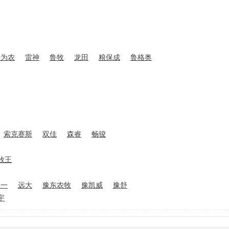
乐为农
雷神
鲁牧
龙田
粮保成
鲁格奥
索克赛斯
双佳
森睿
畅骏
牧王
元一
远大
豫东农牧
豫凯威
豫舒
宇