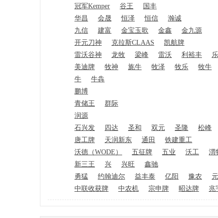
冠军Kemper
谷王
国丰
华昌
会晟
恒泽
恒信
瀚诚
九信
建富
金宝玉歌
金鑫
金九源
开元刀神
克拉斯CLAAS
凯航牌
雷沃谷神
龙牧
梁峰
雷沃
利裕丰
美迪牌
牧神
旄牛
牧泽
牧乐
牧牛
牛
牛犇
鹏博
青储王
群际
润源
石兴发
四达
圣和
双元
圣隆
松峰
唐工牌
天润新东
通田
铁建重工
沃德（WODE）
五征牌
五业
沃工
渭
新三王
兴
兴旺
鑫驰
勇猛
约翰迪尔
益丰泰
亿阳
豫农
中联收获牌
中农机
宗申牌
昭达牌
兆