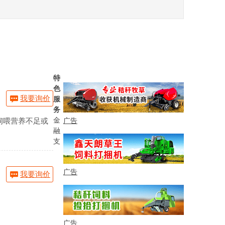
特
色
我要询价
服
务
金
饲喂营养不足或
广告
融
支
广告
我要询价
广告