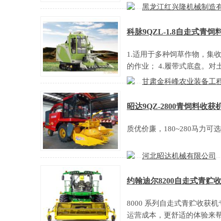
黑龙江红兴隆机械制造
科脉9QZL-1.8自走式青
1.适用于多种饲草作物，集收
的作业； 4.履带式底盘。对
甘肃金科峰农业装备工
昭达9QZ-2800青饲料收获
质优价廉，180~280马力
河北昭达机械有限公司
约翰迪尔8200自走式青贮
8000 系列自走式青贮收
运营成本，更舒适的体验来