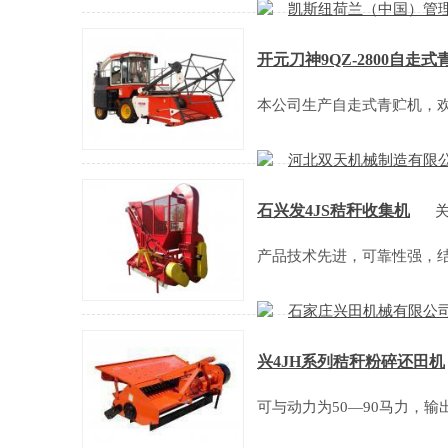
凯斯纽荷兰（中国）管
开元刀神9QZ-2800自走式
本公司生产自走式青贮机，
河北双天机械制造有限
石兴发4JS秸秆收集机
产品技术先进，可靠性强，
石家庄兴田机械有限公
兴4JH系列秸秆粉碎还田机
可与动力为50—90马力，