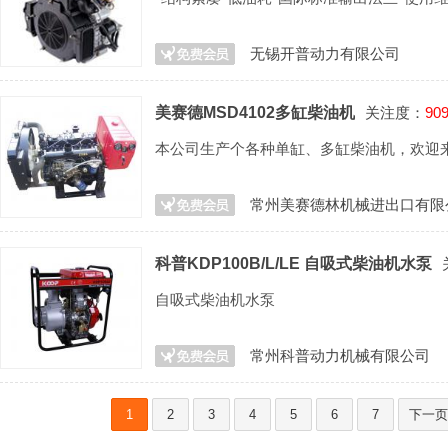
无锡开普动力有限公司
美赛德MSD4102多缸柴油机
关注度：
90
本公司生产个各种单缸、多缸柴油机，欢迎
常州美赛德林机械进出口有限
科普KDP100B/L/LE 自吸式柴油机水泵
自吸式柴油机水泵
常州科普动力机械有限公司
1
2
3
4
5
6
7
下一页