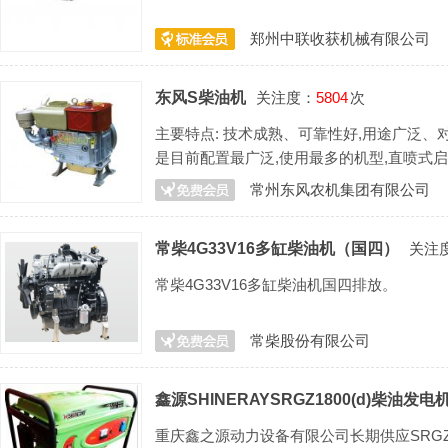
郑州中联收获机械有限公司
东风S柴油机
关注度：
5804
次
主要特点: 技术成熟、可靠性好,用途广泛、
是目前配置最广泛,使用最多的机型,直喷式启动
择. 主要用途: 小型拖
常州东风农机集团有限公司
常柴4G33V16多缸柴油机（国四）
关注
常柴4G33V16多缸柴油机国四排放。
常柴股份有限公司
鑫源SHINERAYSRGZ1800(d)柴油发电
重庆鑫之源动力设备有限公司长期供应SRGZ1