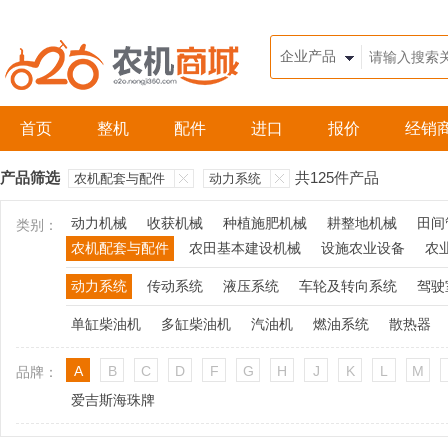
农机360网
登录
免费注册
首页
整机
配件
进口
报价
经销
产品筛选
共125件产品
农机配套与配件
动力系统
动力机械
收获机械
种植施肥机械
耕整地机械
田间
类别：
农机配套与配件
农田基本建设机械
设施农业设备
农
动力系统
传动系统
液压系统
车轮及转向系统
驾驶
单缸柴油机
多缸柴油机
汽油机
燃油系统
散热器
A
B
C
D
F
G
H
J
K
L
M
品牌：
爱吉斯海珠牌