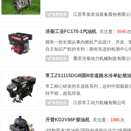
江苏常发农业装备股份有限公
涪柴工业FC170-1汽油机
关注度：
5545
拥有一批长期从事内燃机产品设计、开发、
自主知识产权的专利；拥有先进的检测中心
产场地、七条生产流水线、上百台专用生产
重庆涪柴动力机械制造有限公
常工ZS1115DGIII国III非道路水冷单缸
常工精心研发的非道路系列，达到中国最新非
转平稳，超低排放。
江苏常工动力机械有限公司
开普KD2V86F柴油机
关注度：
1066
次
*结构紧凑*低油耗*国际标准输出法兰*使用