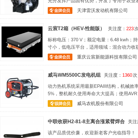
充分发挥产品固有优势，开发了专用于农业装备
马力。
天津雷沃发动机有限公司
云宸T2箱（HEV-性能版）
关注度：
223
标称电压：370 V；额定电量：6.48 kwh；
寸小，低电压平台，适用领域：混合动力收
重庆云宸新能源科技有限公司
威马WM5500C发电机组
关注度：
1360
次
动力热机系统采用最新EPAIII结构，机械
5%，整机耐久使用寿命大大提高；使用AV
位警告系统；过流、过载断电保护系统
威马农机股份有限公司
中联收获H2-81-8主离合涨紧臂焊合
关注
该产品质优价廉，欢迎新老客户光临指导！