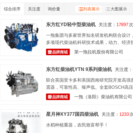
综合排序
关注度
询价量
列表展示
大图展示
东方红YD轻中型柴油机
关注度：
17897
一拖集团与多家世界知名研发机构联合设计，采
多项现代柴油机科研技术成果，动力、经济
外先进水平。
第一拖拉机股份有限公司
东方红柴油机YTN 9系列柴油机
关注度：
联合英国里卡多和美国西南研究院开发高强
震器，可靠性高、噪声低。全套BOSCH高
分。
一拖（洛阳）柴油机有限公司
星月神XY377国四柴油机
关注度：
1233
水稻种植重器，农民致富帮手！