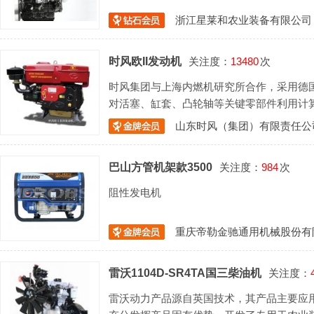
浙江星莱和农业装备有限公司
时风欧II发动机
关注度：
13480
次
时风集团与上海内燃机研究所合作，采用德
对活塞、缸套、凸轮轴等关键零部件利用计
时三年时间自主开发了环保单缸发动机。
山东时风（集团）有限责任公
巴山方管机架款3500
关注度：
984
次
阻性发电机
重庆帝勒金驰通用机械股份有
雷沃1104D-SR4TA国三柴油机
关注度：
雷沃动力产品源自英国技术，其产品主要应